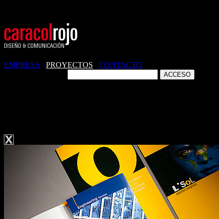
EMPRESA
/
PROYECTOS
/
CONTACTO
ZONA CLIENTES
PUBLICACIONES. LSOL. FOLLETO
CORPORATIVO.