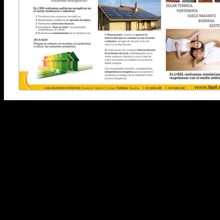
Publicaciones. Lsol. Folleto corporativo.
Soluciones energéticas es lo que esta empresa proporciona a sus
clientes. Basados en esta premisa y tomando como referente el sol;
el desarrollo y aplicación de la marca a cada uno de los soportes de
comunicación que se considerara oportuno llevaba consigo trasladar
esta prioridad al lenguaje utilizado. Su diversidad de aplicaciones y
mensajes llevan unidad gráfica y de comunicación direccionada con
el cliente desde caracolrojo. Unidad en el mensaje y en la forma de
los anuncios propuestos.
.
.
.
.
<<
1
2
3
4
5
>>