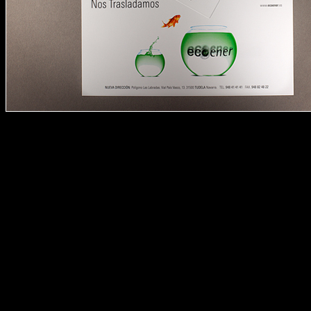
Ecoener Salixsolar. Campaña especifica.
Campaña específica para los clientes y proveedores de estas dos empre
Juan de la Cierva 5, bajo B. 31500 TUDELA Navarra. T. 948 820 4
caracolrojo asociados © 2012