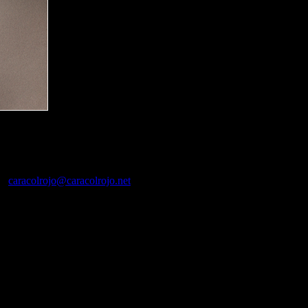
sas que en su reciente expansión cambiaron la ubicación de sus instala
04
caracolrojo@caracolrojo.net