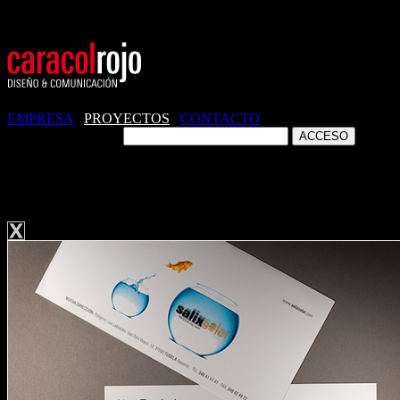
EMPRESA
/
PROYECTOS
/
CONTACTO
ZONA CLIENTES
OTROS. ECOENER SALIXSOLAR. CAM