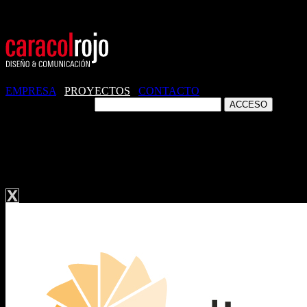
EMPRESA
/
PROYECTOS
/
CONTACTO
ZONA CLIENTES
IDENTIDAD CORPORATIVA.
SYSCLIMA. PAPELERÍA.