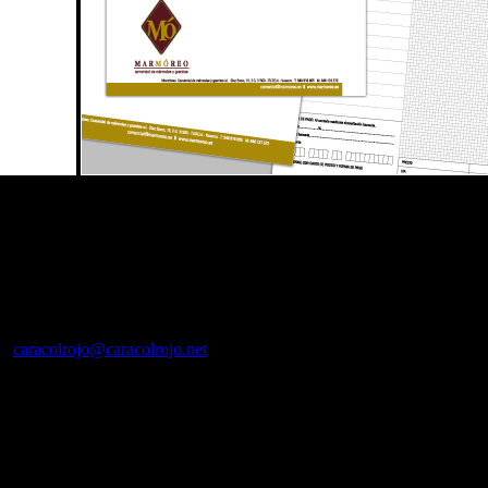
granitos. Sobria y estable representando los caracteres diferenciales d
nsiguió mediante la forma y la aplicación tipográfica que con ella se i
04
caracolrojo@caracolrojo.net