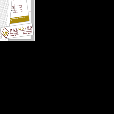
e la marca en el sector. Se pretendía buscar un elemento diferencial
ntegra. Empresa de nueva creación que busca un posicionamiento en