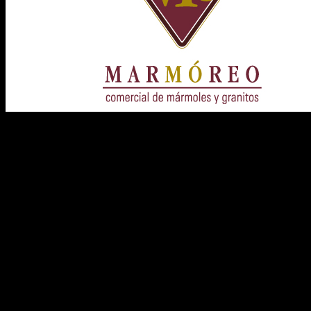
Identidad Corporativa. Marmoreo.
Diseño de marca para empresa dedicada a la distribución de mármoles y 
estable que fuera reconocible como punta de lanza de la marca. Se co
esta segmento ya establecido.
.
<<
1
2
>>
Juan de la Cierva 5, bajo B. 31500 TUDELA Navarra. T. 948 820 4
caracolrojo asociados © 2012